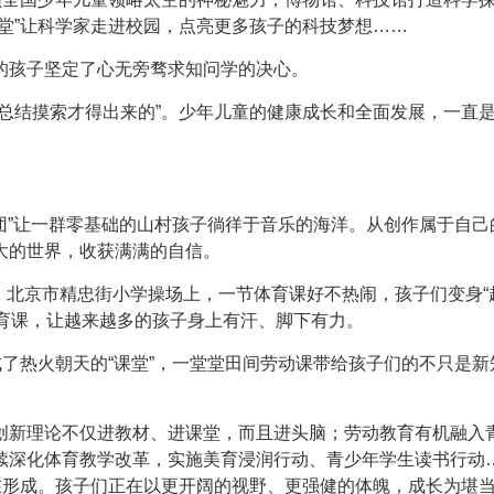
堂”让科学家走进校园，点亮更多孩子的科技梦想……
的孩子坚定了心无旁骛求知问学的决心。
总结摸索才得出来的”。少年儿童的健康成长和全面发展，一直
唱团”让一群零基础的山村孩子徜徉于音乐的海洋。从创作属于自己
大的世界，收获满满的自信。
给”，北京市精忠街小学操场上，一节体育课好不热闹，孩子们变身“
体育课，让越来越多的孩子身上有汗、脚下有力。
成了热火朝天的“课堂”，一堂堂田间劳动课带给孩子们的不只是新
创新理论不仅进教材、进课堂，而且进头脑；劳动教育有机融入
续深化体育教学改革，实施美育浸润行动、青少年学生读书行动
在形成。孩子们正在以更开阔的视野、更强健的体魄，成长为堪