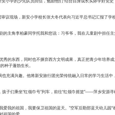
给新安小学的少先队员回信，勉励他们“结合自身成长实际学好党
表团审议现场，新安小学校长张大冬代表向习近平总书记汇报了学
童剧的主角李柏豪同学托我和您说：习爷爷，我在儿童剧中担任主
优秀的东西，同时也不摒弃西方文明成果，真正把青少年培养成
信的种子蓬勃生长。
演也充满兴趣。他将新安旅行团光荣传统融入日常的学习生活中，
孩子们乘坐“红领巾号”列车，前往“红领巾摇篮”——萍乡安源寻
我爱我的祖国，我要保卫祖国的蓝天。”空军后勤部蓝天幼儿园“
对祖国的爱。