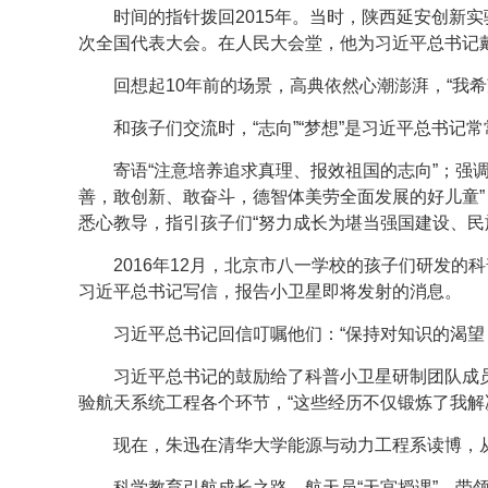
时间的指针拨回2015年。当时，陕西延安创新
次全国代表大会。在人民大会堂，他为习近平总书记
回想起10年前的场景，高典依然心潮澎湃，“我
和孩子们交流时，“志向”“梦想”是习近平总书记
寄语“注意培养追求真理、报效祖国的志向”；强
善，敢创新、敢奋斗，德智体美劳全面发展的好儿童”
悉心教导，指引孩子们“努力成长为堪当强国建设、民
2016年12月，北京市八一学校的孩子们研发
习近平总书记写信，报告小卫星即将发射的消息。
习近平总书记回信叮嘱他们：“保持对知识的渴望
习近平总书记的鼓励给了科普小卫星研制团队成
验航天系统工程各个环节，“这些经历不仅锻炼了我解
现在，朱迅在清华大学能源与动力工程系读博，
科学教育引航成长之路。航天员“天宫授课”，带