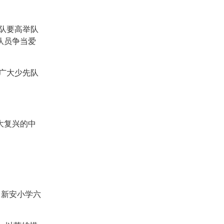
队要高举队
队员争当爱
向广大少先队
大复兴的中
，新安小学六