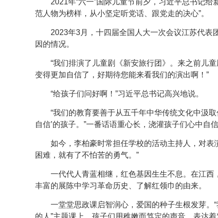
2021年“六一”国际儿童节前夕，习近平总书记
范人物为榜样，从小坚定听党话、跟党走的决心”。
2023年3月，十四届全国人大一次会议江苏代
因的情况。
“我们排演了儿童剧《新安旅行团》。来之前儿
变得更加自信了，好期待您能来看我们的演出啊！”
“给孩子们问好啊！”习近平总书记高兴地说。
“我们的教育要善于从五千年中华传统文化中汲取
自信’的孩子。”一番话语重心长，浇灌孩子们心中自
如今，李柏豪时常担任学校的活动主持人，对表
困难，就有了不怕苦的勇气。”
一代代人青蓝相继，红色基因生生不息。在江西，
丰富的展陈中学习革命历史、了解红领巾的由来。
一堂堂思政课启智润心，爱国的种子生根发芽。“
的人”主题课上，孩子们用稚嫩而笃定的声音，表达着