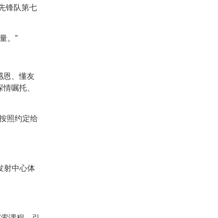
先锋队第七
量。”
感恩、懂友
深情嘱托、
们按照约定给
发射中心体
。
探索课程，引