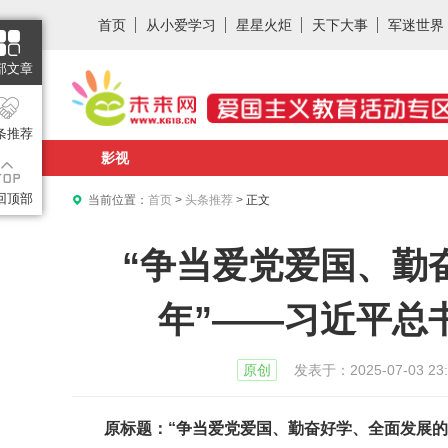
首页
从小爱学习
星星火炬
天下大事
军迷世界
部文章
条推荐
影视
回顶部
当前位置：
首页
>
头条推荐
>
正文
“争当爱党爱国、勤
年”——习近平总
发表于：
2025-07-03 23
原创
原标题：
“争当爱党爱国、勤奋好学、全面发展的