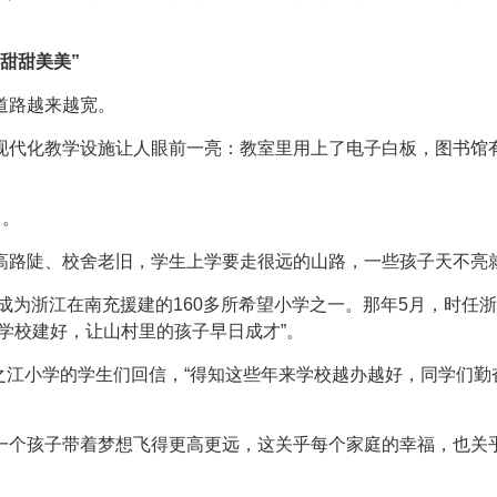
甜甜美美”
道路越来越宽。
现代化教学设施让人眼前一亮：教室里用上了电子白板，图书馆有
目。
高路陡、校舍老旧，学生上学要走很远的山路，一些孩子天不亮
学成为浙江在南充援建的160多所希望小学之一。那年5月，时任
学校建好，让山村里的孩子早日成才”。
给之江小学的学生们回信，“得知这些年来学校越办越好，同学们
一个孩子带着梦想飞得更高更远，这关乎每个家庭的幸福，也关