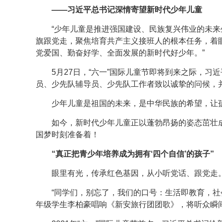
——习近平总书记深情寄望新时代少年儿童
“少年儿童是推进强国建设、民族复兴伟业的未
旗跟党走，聚焦培育共产主义接班人的根本任务，着
党爱国、勤奋好学、全面发展的新时代好少年。”
5月27日，“六一”国际儿童节即将到来之际，
员、少先队辅导员、少先队工作者致以诚挚的问候，
少年儿童是祖国的未来，是中华民族的希望，让
如今，新时代少年儿童正以蓬勃昂扬的姿态茁壮
国梦时刻准备着！
“真正把青少年培养成为拥有‘四个自信’的孩子”
眼里有光，传承红色基因，从小听党话、跟党走
“同学们，别忘了，我们的口号：生活即教育，社
年级学生李柏豪唱响《新安旅行团团歌》，将听众瞬