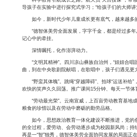
导孩子在实验中进行探究式学习；“给孩子们的大师讲
如今，新时代少年儿童成长更有底气，越来越多
“德智体美劳全面发展，字字千金，都是经过多年
记心中的牵挂。
深情嘱托，化作澎湃动力。
“文明其精神”。四川凉山彝族自治州，“妞妞合
曲，到在中央歌剧院献唱，在歌唱中，孩子们遇见更
“野蛮其体魄”。跳绳“穿越障碍”、拍球“运送补
欢快的笑声久久回荡。推广课间15分钟、每天一节
“劳动最光荣”。云南宣威，上百亩劳动教育基地
粮食的珍惜以及在劳动中磨砺的勤劳品格。
如今，思想政治教育一体化建设不断推进，党的
的全过程，爱劳动、会劳动逐步成为校园新风尚；持
再是一“智”独秀，德智体美劳全面协同发展的局面正