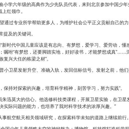
实验小学六年级的高典作为少先队员代表，来到北京参加中国少年
戴上红领巾。
希望通过专业所学帮助更多人，为维护社会公平正义贡献自己的力
常常提及的关键词。
调“新时代中国儿童应该是有志向、有梦想，爱学习、爱劳动，懂
；嘱咐“有梦想，还要脚踏实地，好好读书，才能梦想成真”……
族复兴大任的栋梁之材”。
的科普小卫星发射升空、准确入轨，发回信标信号。发射之前，他
，保持对探索的兴趣，培育科学精神，刻苦学习，努力实践”。
员朱迅莫大的信心。他选修科技类课程，开展卫星实验，在卫星
决实际问题的能力，也培养了我对科学技术的浓厚兴趣。”
从事航空航天相关领域研究，在探索科学未知的道路上继续前行
领全国少年儿童领略太空的神秘魅力；博物馆、科技馆打造科学