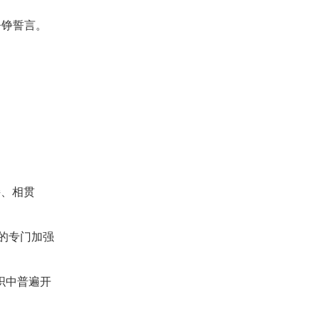
铮铮誓言。
接、相贯
的专门加强
织中普遍开