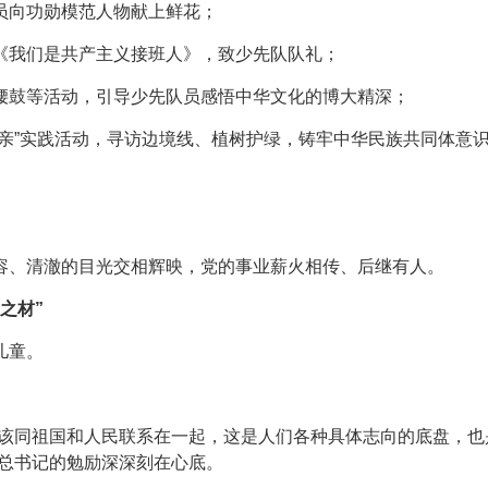
员向功勋模范人物献上鲜花；
《我们是共产主义接班人》，致少先队队礼；
腰鼓等活动，引导少先队员感悟中华文化的博大精深；
亲”实践活动，寻访边境线、植树护绿，铸牢中华民族共同体意
容、清澈的目光交相辉映，党的事业薪火相传、后继有人。
之材”
儿童。
应该同祖国和人民联系在一起，这是人们各种具体志向的底盘，也
平总书记的勉励深深刻在心底。